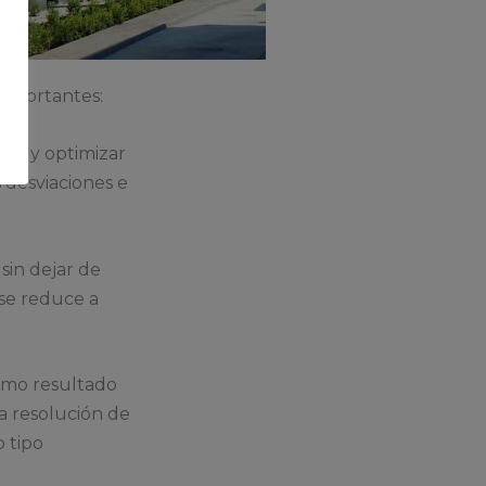
 importantes:
tes y optimizar
 desviaciones e
sin dejar de
 se reduce a
como resultado
a resolución de
o tipo