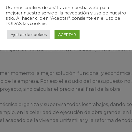
Usamos cookies de análisis en nuestra web para
mejorar nuestro servicio, la navegación y uso de nuestro
sitio. Al hacer clic en "Aceptar", consiente en el uso de
TODAS las cookies.
porta con su oficina técnica se reflejan en tres aspectos
Ajustes de cookies
ACEPTAR
yecto y del presupuesto con el objetivo de abaratar cos
ticipa a los posibles errores u omisiones, reduciendo las
mer momento la mejor solución, funcional y económica, 
to de la empresa. Por eso el estudio del presupuesto no
royecto, sino calcular el precio real final de la obra.
a técnica organiza y supervisa todos los trabajos, dando 
emplo, en la celeridad de ejecución de obra grande, en l
el acabado de la vivienda unifamiliar y la reforma de tod