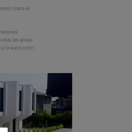
stión para el
radores
odas las áreas
to la ejecución