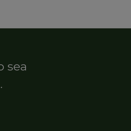
o sea
.