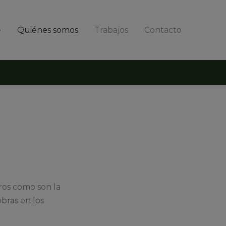
e
Quiénes somos
Trabajos
Contacto
ros como son la
obras en los